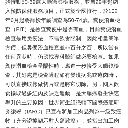
始推動
50-69
歲大腸癌篩檢服務，並自
99
年起納
入預防保健服務項目，正式於全國推行，於
102
年
6
月起將篩檢年齡調查為
50-74
歲。糞便潛血檢
查（
FIT
）是檢查糞便中是否有血，目前糞便潛血
檢查是用免疫法，不需飲食限制，因此相當簡單
方便，但糞便潛血檢查並非百分之百，所以當有
任何異狀時，仍應找專科醫師做必要檢查。如果
糞便潛血檢查呈陽性時，應進一步接受大腸鏡檢
查，其好處是檢查過程如有發現病兆或瘜肉時，
可以直接取樣做切片或是將它切除。另，國人飲
食攝取過多紅肉及缺乏運動，是大腸癌發生快速
攀升的主要原因；世界衛生組織轄下國際癌症研
究總署（
IARC
）已宣布將加工肉品列為一級致癌
物（充分證據顯示對人類致癌），並指出加工肉