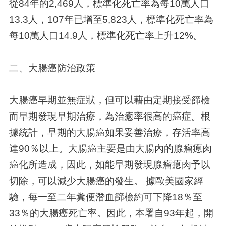
從
84
年的
2,469
人，標準化死亡率為每
10
萬人口
13.3
人，
107
年已增至
5,823
人，標準化死亡率為
每
10
萬人口
14.9
人，標準化死亡率上升
12%
。
二、大腸癌防治政策
大腸癌早期並無症狀，但可以藉由定期接受篩檢
而早期發現早期治療，為治癒率很高的癌症。根
據統計，早期的大腸癌如果妥善治療，存活率高
達
90
％以上。大腸癌主要是由大腸內的腺瘤瘜肉
癌化所造成，因此，如能早期發現腺瘤瘜肉予以
切除，可以減少大腸癌的發生。
據歐美國家經
驗，每一至二年糞便潛血篩檢約可下降
18
％至
33
％的大腸癌死亡率。因此，本署自
93
年起，開