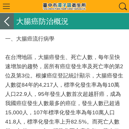
大腸癌防治概況
一、大腸癌流行病學
在台灣地區，大腸癌發生、死亡人數，每年呈快
速增加的趨勢，居所有癌症發生率及死亡率的第
2
位及第
3
位。根據癌症登記統計顯示，大腸癌發生
人數從
84
年的
4,217
人，標準化發生率為每
10
萬
人口
22.9
人，
95
年發生人數首次超越肝癌，成為
我國癌症發生人數最多的癌症，發生人數已超過
15,000
人，
107
年標準化發生率為每
10
萬人口
41.8
人，標準化發生率上升
82.5%
。而死亡人數