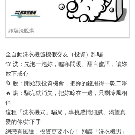
詐騙洗脫烘
全自動洗衣機隨機假交友（投資）詐騙
👕 洗：先泡一泡妳，噓寒問暖、甜言蜜語，讓妳
放下戒心
🌀 脫：開始談投資機會，把妳的錢甩得一乾二淨
🔥 烘：騙完就消失，把妳晾在一邊，只剩冷風相
伴
這種「洗衣機式」騙局，專挑感情細膩、渴望真
愛的你/妳下手
網戀有風險，投資更要小心！ 別讓「洗衣機男」